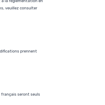
 à la réglementation en
s, veuillez consulter
odifications prennent
x français seront seuls